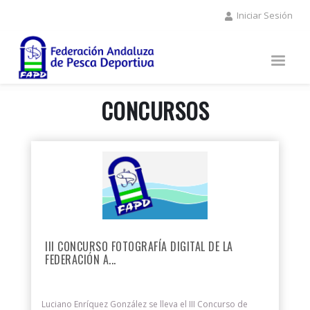
Pasar
Iniciar Sesión
al
contenido
principal
CONCURSOS
III CONCURSO FOTOGRAFÍA DIGITAL DE LA
FEDERACIÓN A...
Luciano Enríquez González se lleva el III Concurso de