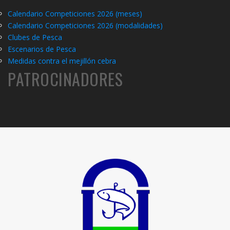
Calendario Competiciones 2026 (meses)
Calendario Competiciones 2026 (modalidades)
C
lubes de Pesca
Escenarios de Pesca
Medidas contra el mejillón cebra
PATROCINADORES