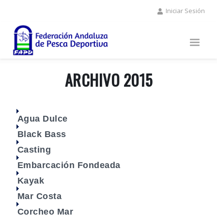
Pasar
Iniciar Sesión
al
contenido
principal
ARCHIVO 2015
Agua Dulce
Black Bass
Casting
Embarcación Fondeada
Kayak
Mar Costa
Corcheo Mar