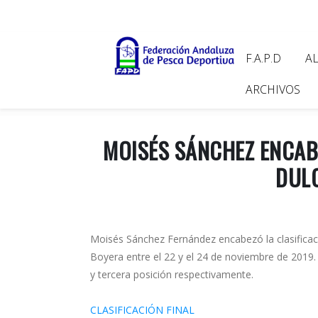
Pasar
al
contenido
Main
F.A.P.D
A
principal
navigat
ARCHIVOS
MOISÉS SÁNCHEZ ENCABE
DUL
Moisés Sánchez Fernández encabezó la clasificac
Boyera entre el 22 y el 24 de noviembre de 2019
y tercera posición respectivamente.
CLASIFICACIÓN FINAL