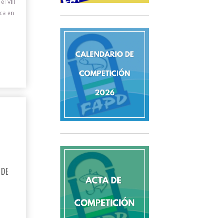
l VIII
ca en
 DE