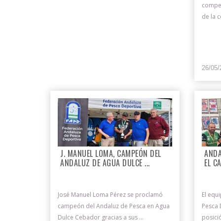
compet
de la c
26/05/
J. MANUEL LOMA, CAMPEÓN DEL
ANDA
ANDALUZ DE AGUA DULCE ...
EL C
José Manuel Loma Pérez se proclamó
El equ
campeón del Andaluz de Pesca en Agua
Pesca 
Dulce Cebador gracias a sus ...
posici