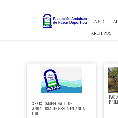
Pasar
al
contenido
Main
F.A.P.D
A
principal
navigat
ARCHIVOS
Paginación
PABL
PRIM
XXXIX CAMPEONATO DE
ANDALUCÍA DE PESCA EN AGUA
DUL...