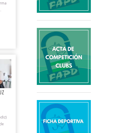
orma
.
UZ
diz)
 de