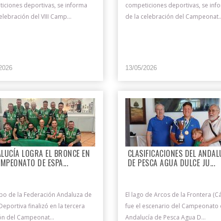
iciones deportivas, se informa
competiciones deportivas, se inf
elebración del VIII Camp...
de la celebración del Campeonat..
2026
13/05/2026
LUCÍA LOGRA EL BRONCE EN
CLASIFICACIONES DEL ANDAL
AMPEONATO DE ESPA...
DE PESCA AGUA DULCE JU...
ipo de la Federación Andaluza de
El lago de Arcos de la Frontera (Cá
Deportiva finalizó en la tercera
fue el escenario del Campeonato
ón del Campeonat...
Andalucía de Pesca Agua D...