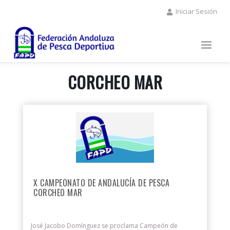
Pasar
Iniciar Sesión
al
contenido
principal
CORCHEO MAR
X CAMPEONATO DE ANDALUCÍA DE PESCA
CORCHEO MAR
José Jacobo Domínguez se proclama Campeón de