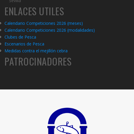
Sevilla
ENLACES UTILES
Calendario Competiciones 2026 (meses)
Calendario Competiciones 2026 (modalidades)
C
lubes de Pesca
Escenarios de Pesca
Medidas contra el mejillón cebra
PATROCINADORES