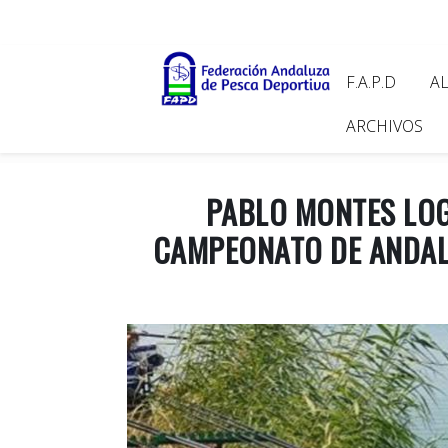
Pasar
al
contenido
Main
F.A.P.D
A
principal
navigat
ARCHIVOS
PABLO MONTES LOG
CAMPEONATO DE ANDALU