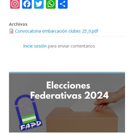
Instagram
Facebook
Twitter
WhatsApp
Share
Archivos
Convocatoria embarcación clubes 25_0.pdf
Inicie sesión
para enviar comentarios