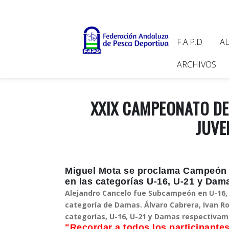
Pasar
al
contenido
Main
F.A.P.D
A
principal
navigat
ARCHIVOS
XXIX CAMPEONATO DE
JUVE
Miguel Mota se proclama Campeón d
en las categorías U-16, U-21 y Dam
Alejandro Cancelo fue Subcampeón en U-16,
categoría de Damas.
Álvaro Cabrera, Ivan R
categorías, U-16, U-21 y Damas respectivam
"Recordar a todos los participantes,