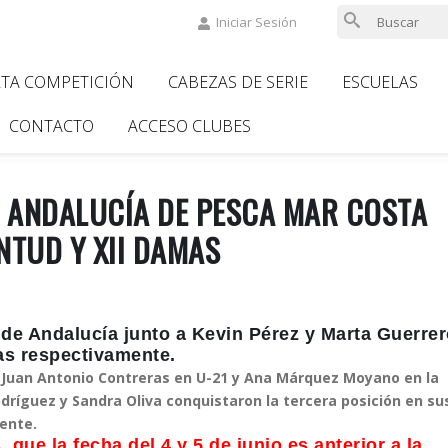
Iniciar Sesión
LTA COMPETICIÓN
CABEZAS DE SERIE
ESCUELAS
ion
CONTACTO
ACCESO CLUBES
 ANDALUCÍA DE PESCA MAR COSTA
NTUD Y XII DAMAS
e Andalucía junto a Kevin Pérez y Marta Guerrer
as respectivamente.
 Juan Antonio Contreras en U-21 y Ana Márquez Moyano en la
odríguez y Sandra Oliva conquistaron la tercera posición en su
ente.
 que la fecha del 4 y 5 de junio es anterior a la