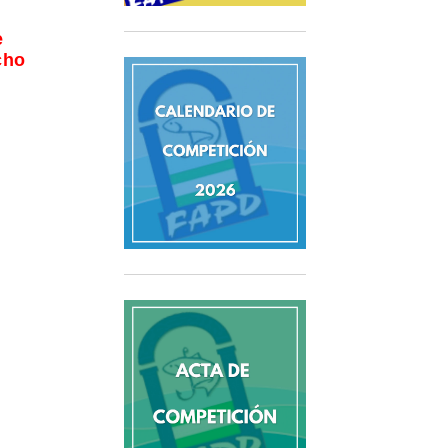
e
cho