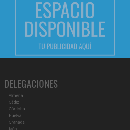
DELEGACIONES
Almería
Cádiz
Córdoba
Huelva
Granada
Jaén