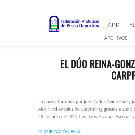
Pasar
al
contenido
Main
F.A.P.D
A
principal
navigat
ARCHIVOS
EL DÚO REINA-GONZ
CARPF
La pareja formada por Juan Carlos Reina Ruiz y J
Alto Nivel Andaluz de Carpfishing gracias a sus 9
28 de junio de 2026. Los dúos Escobar-Escóbar y
CLASIFICACIÓN FINAL