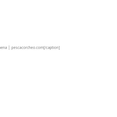
 Baena │ pescacorcheo.com[/caption]