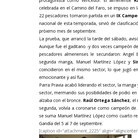
protagonista como vencedor. El almeriense
R
celebrada en el Camino del Faro, se impuso en l
22 pescadores tomaron partida en un
IX Campeo
nacional de esta temporada, sirvió de clasifica
próximo mes de septiembre.
La prueba, que arrancó la tarde del sábado, avi
Aunque fue el gaditano -y dos veces campeón d
pescadores almerienses le secundaron: Angel 
segunda manga, Manuel Martínez López y
Si
coincidieron en el mismo sector, lo que jugó en
emocionante y así fue.
Parra Pravia acabó liderando el sector, la manga 
sector, mermando sus posibilidades de podio en
alzaba con el bronce.
Raúl Ortega Sánchez
, el
segunda, volvía a coronarse como campeón de A
se suma Manuel Martínez López como cuarto rep
Gandía del 5 al 7 de septiembre.
[caption id="attachment_2225" align="aligncenter