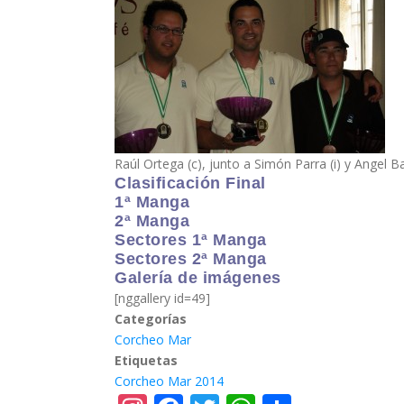
Raúl Ortega (c), junto a Simón Parra (i) y Angel
Clasificación Final
1ª Manga
2ª Manga
Sectores 1ª Manga
Sectores 2ª Manga
Galería de imágenes
[nggallery id=49]
Categorías
Corcheo Mar
Etiquetas
Corcheo Mar 2014