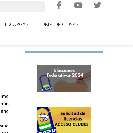
Search
DESCARGAS
COMP. OFICIOSAS
tima
imón
aena
ismo