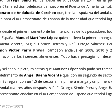
aúl Ortega Sánchez
, campeón de Andalucía en 2011 en la pr
a última edición celebrada de nuevo en el Puerto de Almería. Un tot
nato de Andalucía de Corcheo
que, tras la disputa ya del andaluz
ción para el IX Campeonato de España de la modalidad que tendrá lug
só desde el primer momento de las intenciones de los pescadores loc
e España-
Manuel Martínez López
quien se llevó la primera manga,
Baena Vicente, Miguel Gómez Herrera y Raúl Ortega Sánchez. Par
món Víctor Parra Pravia
(campeón andaluz en 2008, 2010 y 2
 favor de los intereses almerienses. Todo hacía presagiar un dese
y sellando la plata, mientras que Martínez López sólo pudo ser terce
 detrimento de
Angel Baena Vicente
que, con un segundo de secto
 más regular con un 1,5 de sector en la primera manga y un primero 
ndalucía tres años después. A Raúl Ortega, Simón Parra y Angel 
resentante andaluz en el IX Campeonato de España que tendrá lug
" width="300"]