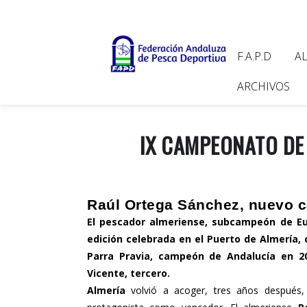
Pasar
al
contenido
Main
F.A.P.D
A
principal
navigat
ARCHIVOS
IX CAMPEONATO DE
Raúl Ortega Sánchez, nuevo 
El pescador almeriense, subcampeón de Eu
edición celebrada en el Puerto de Almería, 
Parra Pravia, campeón de Andalucía en 2
Vicente, tercero.
Almería
volvió a acoger, tres años después