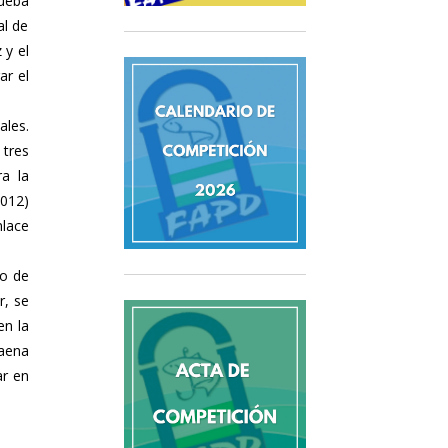
ueba
al de
 y el
ar el
ales.
 tres
a la
012)
nlace
ro de
r, se
en la
Baena
ar en